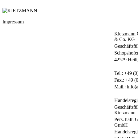
Impressum
Kietzmann 
& Co. KG
Geschäftsfü
Schopshofe
42579 Heil
Tel.: +49 (
Fax.: +49 (
Mail.: info(
Handelsreg
Geschäftsfü
Kietzmann
Pers. haft.
GmbH
Handelsreg